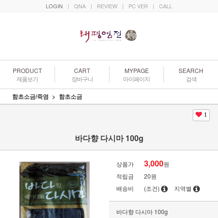
LOGIN
|
QNA
|
REVIEW
|
PC VER
|
CALL
PRODUCT
CART
MYPAGE
SEARCH
제품보기
장바구니
마이페이지
검색
함초소금/죽염
함초소금
1
바다향 다시마 100g
3,000
상품가
원
적립금
20원
배송비
(조건)
지역별
바다향 다시마 100g