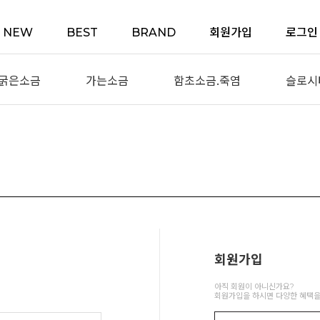
NEW
BEST
BRAND
회원가입
로그인
굵은소금
가는소금
함초소금.죽염
슬로시
회원가입
아직 회원이 아니신가요?
회원가입을 하시면 다양한 혜택을