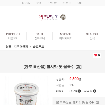
LOGIN
|
QNA
|
REVIEW
|
PC VER
|
CALL
PRODUCT
CART
MYPAGE
SEARCH
제품보기
장바구니
마이페이지
검색
분류 - 지우면안됨
슬로푸드
0
[완도 특산물] 멸치맛 톳 쌀국수 [컵]
2,500
상품가
원
적립금
1%
배송비
(조건)
지역별
[완도 특산물] 멸치맛 톳 쌀국수 [컵]